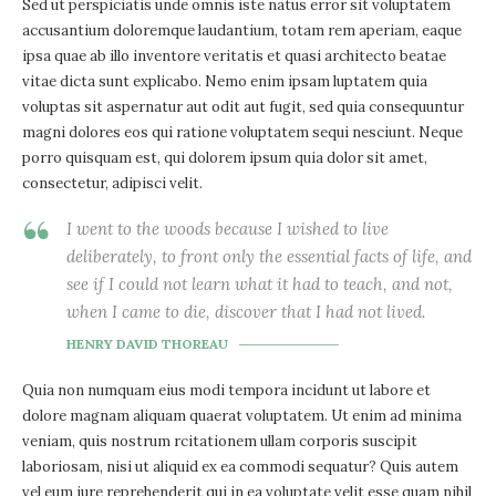
Sed ut perspiciatis unde omnis iste natus error sit voluptatem
accusantium doloremque laudantium, totam rem aperiam, eaque
ipsa quae ab illo inventore veritatis et quasi architecto beatae
vitae dicta sunt explicabo. Nemo enim ipsam luptatem quia
voluptas sit aspernatur aut odit aut fugit, sed quia consequuntur
magni dolores eos qui ratione voluptatem sequi nesciunt. Neque
porro quisquam est, qui dolorem ipsum quia dolor sit amet,
consectetur, adipisci velit.
I went to the woods because I wished to live
deliberately, to front only the essential facts of life, and
see if I could not learn what it had to teach, and not,
when I came to die, discover that I had not lived.
HENRY DAVID THOREAU
Quia non numquam eius modi tempora incidunt ut labore et
dolore magnam aliquam quaerat voluptatem. Ut enim ad minima
veniam, quis nostrum rcitationem ullam corporis suscipit
laboriosam, nisi ut aliquid ex ea commodi sequatur? Quis autem
vel eum iure reprehenderit qui in ea voluptate velit esse quam nihil