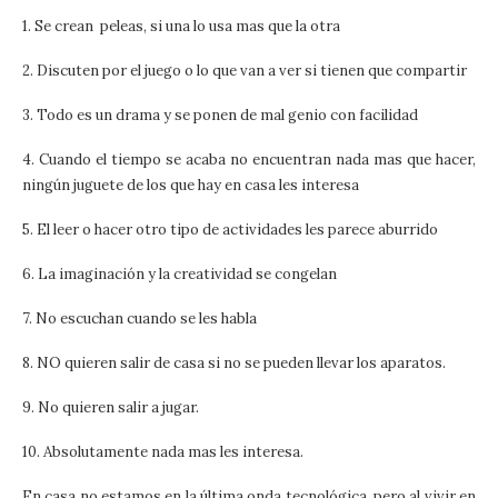
1. Se crean peleas, si una lo usa mas que la otra
2. Discuten por el juego o lo que van a ver si tienen que compartir
3. Todo es un drama y se ponen de mal genio con facilidad
4. Cuando el tiempo se acaba no encuentran nada mas que hacer,
ningún juguete de los que hay en casa les interesa
5. El leer o hacer otro tipo de actividades les parece aburrido
6. La imaginación y la creatividad se congelan
7. No escuchan cuando se les habla
8. NO quieren salir de casa si no se pueden llevar los aparatos.
9. No quieren salir a jugar.
10. Absolutamente nada mas les interesa.
En casa no estamos en la última onda tecnológica, pero al vivir en