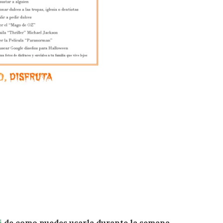
i
de como puedes usarla durante la semana,