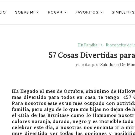
CIO
SOBRE MI
HOGAR
FAVORITOS
SIMPLETIPS
En Familia
Rinconcito de l
57 Cosas Divertidas par
escrito por
Sabiduria De Ma
Ha llegado el mes de Octubre, sinónimo de Hallow
mas divertido para todos en casa, te tengo «57 
Para nosotros este es un mes ocupado con activid
familia, pero algo de lo que mis hijas no dejan de
el «Día de las Brujitas» como lo llamamos nosot
colores naranja, dorado, negro y es increíble tod
celebrar este día, a nosotras nos encanta ir a mi
muy divertido ver todas las opciones y posibilid