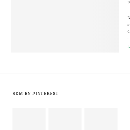
B
s
e
L
SDM EN PINTEREST