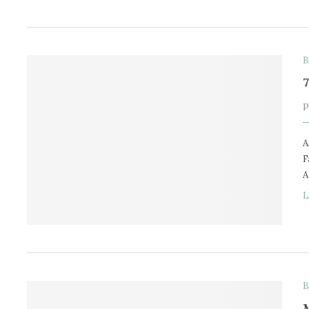
B
7
A
F
A
L
B