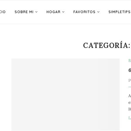
CIO
SOBRE MI
HOGAR
FAVORITOS
SIMPLETIPS
CATEGORÍA:
B
A
e
I
L