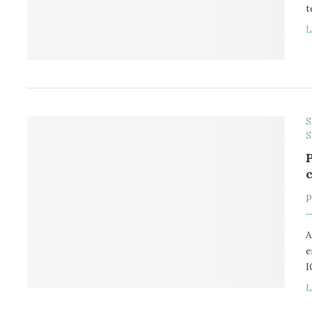
t
L
S
S
A
e
I
L