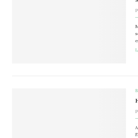
M
s
e
L
B
A
F