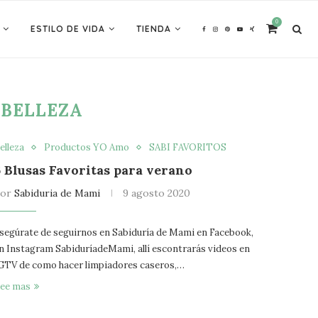
0
ESTILO DE VIDA
TIENDA
BELLEZA
elleza
Productos YO Amo
SABI FAVORITOS
6 Blusas Favoritas para verano
por
Sabiduria de Mami
9 agosto 2020
segúrate de seguirnos en Sabiduría de Mami en Facebook,
n Instagram SabiduríadeMami, allí escontrarás videos en
GTV de como hacer limpiadores caseros,…
ee mas