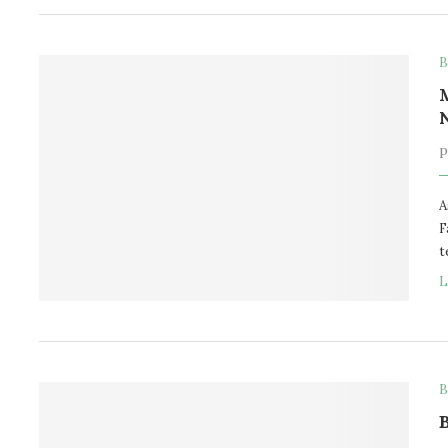
B
A
F
t
L
B