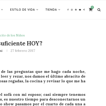
0
ESTILO DE VIDA
TIENDA
cito de los Niños
suficiente HOY?
mi
27 febrero 2017
a de las preguntas que me hago cada noche,
 leer y rezar, nos damos el último abracito de
osas regadas, la cocina y revisar lo que me ha
l sofá con mi esposo; casi siempre tenemos
os, es nuestro tiempo para desconectarnos un
ro show pasamos por el cuarto de cada una a