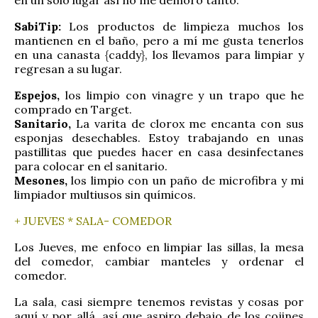
en un solo lugar así no me demoro tanto.
SabiTip:
Los productos de limpieza muchos los
mantienen en el baño, pero a mí me gusta tenerlos
en una canasta {caddy}, los llevamos para limpiar y
regresan a su lugar.
Espejos,
los limpio con vinagre y un trapo que he
comprado en Target.
Sanitario,
La varita de clorox me encanta con sus
esponjas desechables. Estoy trabajando en unas
pastillitas que puedes hacer en casa desinfectanes
para colocar en el sanitario.
Mesones,
los limpio con un paño de microfibra y mi
limpiador multiusos sin químicos.
+ JUEVES * SALA- COMEDOR
Los Jueves, me enfoco en limpiar las sillas, la mesa
del comedor, cambiar manteles y ordenar el
comedor.
La sala, casi siempre tenemos revistas y cosas por
aquí y por allá, así que aspiro debajo de los cojines