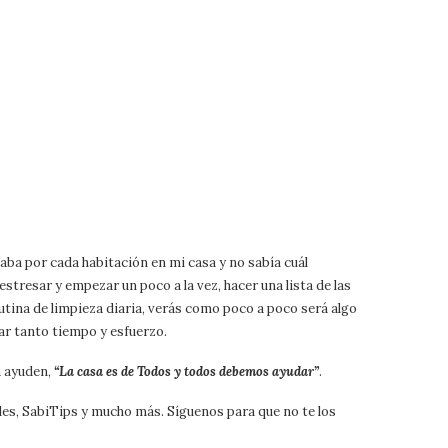
naba por cada habitación en mi casa y no sabía cuál
stresar y empezar un poco a la vez, hacer una lista de las
utina de limpieza diaria, verás como poco a poco será algo
tar tanto tiempo y esfuerzo.
a ayuden,
“La casa es de Todos y todos debemos ayudar”
.
es, SabiTips y mucho más. Síguenos para que no te los