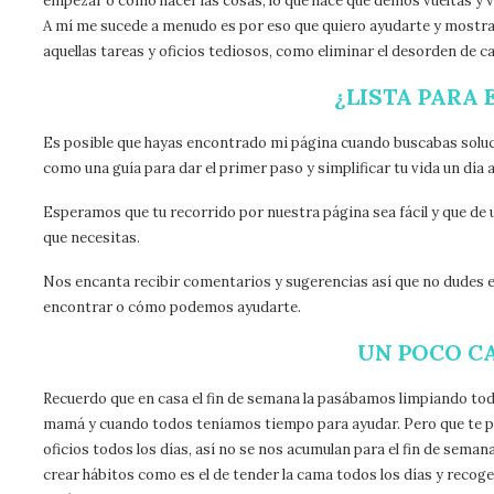
empezar o como hacer las cosas, lo que hace que demos vueltas y v
A mí me sucede a menudo es por eso que quiero ayudarte y mostra
aquellas tareas y oficios tediosos, como eliminar el desorden de 
¿LISTA PARA
Es posible que hayas encontrado mi página cuando buscabas soluc
como una guía para dar el primer paso y simplificar tu vida un día a 
Esperamos que tu recorrido por nuestra página sea fácil y que de 
que necesitas.
Nos encanta recibir comentarios y sugerencias así que no dudes en
encontrar o cómo podemos ayudarte.
UN POCO C
Recuerdo que en casa el fin de semana la pasábamos limpiando todo 
mamá y cuando todos teníamos tiempo para ayudar. Pero que te pa
oficios todos los días, así no se nos acumulan para el fin de seman
crear hábitos como es el de tender la cama todos los días y recog