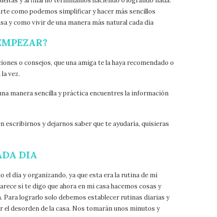
ueltas y al final no terminamos haciendo o logrando nada.
rte como podemos simplificar y hacer más sencillos
casa y como vivir de una manera más natural cada día
 EMPEZAR?
iones o consejos, que una amiga te la haya recomendado o
la vez.
una manera sencilla y práctica encuentres la información
 escribirnos y dejarnos saber que te ayudaría, quisieras
ADA DIA
el día y organizando, ya que esta era la rutina de mi
rece si te digo que ahora en mi casa hacemos cosas y
a. Para lograrlo solo debemos establecer rutinas diarias y
er el desorden de la casa. Nos tomarán unos minutos y