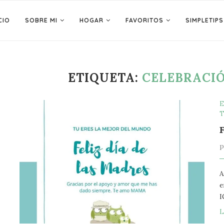
CIO
SOBRE MI
HOGAR
FAVORITOS
SIMPLETIPS
ETIQUETA:
CELEBRACIÓ
E
T
A
e
I
L