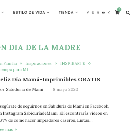
0
ESTILO DE VIDA
TIENDA
N DIA DE LA MADRE
n Familia
Inspiraciones
INSPIRARTE
iempo para MI
Feliz Día Mamá-Imprimibles GRATIS
por
Sabiduria de Mami
8 mayo 2020
segúrate de seguirnos en Sabiduría de Mami en Facebook,
n Instagram SabiduríadeMami, allí escontrarás videos en
GTV de como hacer limpiadores caseros, Listas…
ee mas