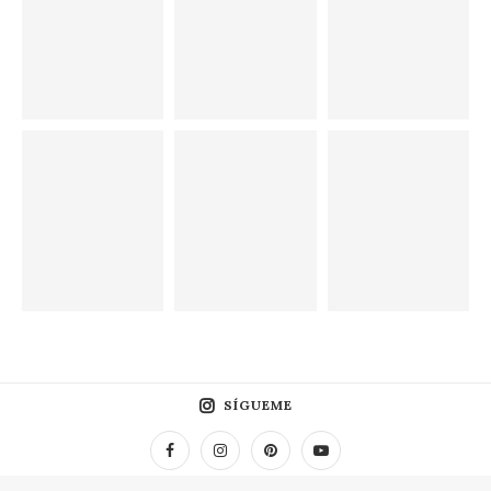
SÍGUEME