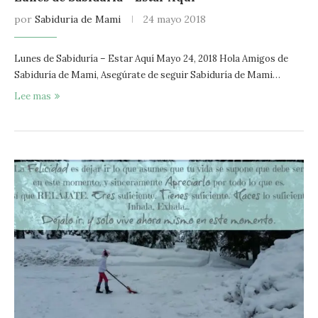
por
Sabiduria de Mami
24 mayo 2018
Lunes de Sabiduría – Estar Aquí Mayo 24, 2018 Hola Amigos de
Sabiduría de Mami, Asegúrate de seguir Sabiduría de Mami…
Lee mas