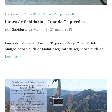
Inspiraciones
INSPIRARTE
Tiempo para MI
Lunes de Sabiduría – Cuando Te pierdes
por
Sabiduria de Mami
27 mayo 2018
Lunes de Sabiduría – Cuando Te pierdes Mayo 27, 2018 Hola
Amigos de Sabiduría de Mami, Asegúrate de seguir Sabiduría de…
Lee mas