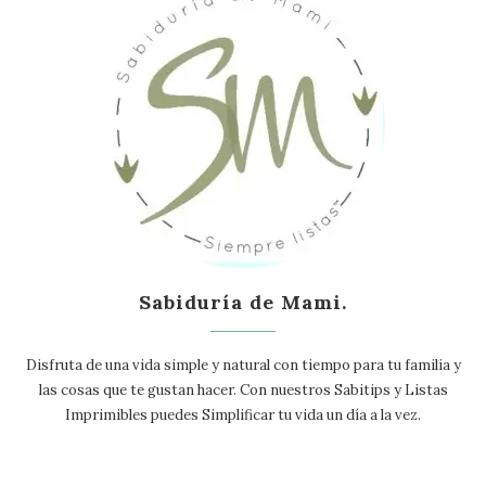
Sabiduría de Mami.
Disfruta de una vida simple y natural con tiempo para tu familia y
las cosas que te gustan hacer. Con nuestros Sabitips y Listas
Imprimibles puedes Simplificar tu vida un día a la vez.