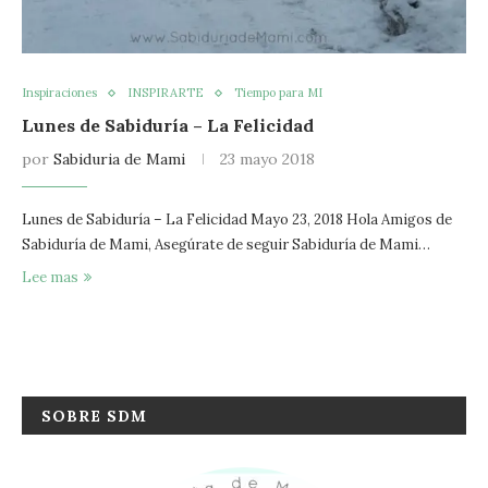
Inspiraciones
INSPIRARTE
Tiempo para MI
Lunes de Sabiduría – La Felicidad
por
Sabiduria de Mami
23 mayo 2018
Lunes de Sabiduría – La Felicidad Mayo 23, 2018 Hola Amigos de
Sabiduría de Mami, Asegúrate de seguir Sabiduría de Mami…
Lee mas
SOBRE SDM