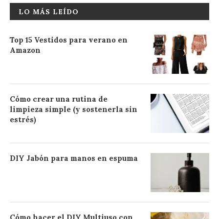
LO MÁS LEÍDO
Top 15 Vestidos para verano en
Amazon
Cómo crear una rutina de
limpieza simple (y sostenerla sin
estrés)
DIY Jabón para manos en espuma
Cómo hacer el DIY Multiuso con