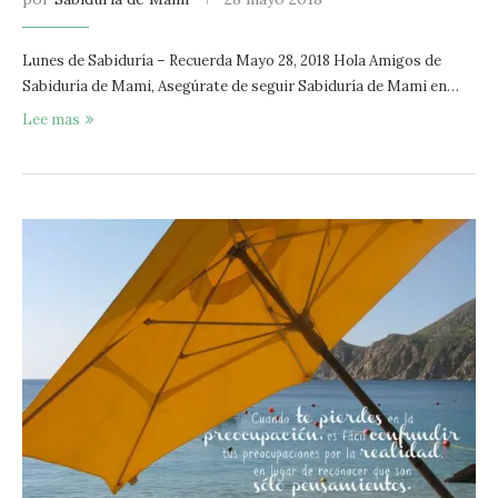
Lunes de Sabiduría – Recuerda Mayo 28, 2018 Hola Amigos de
Sabiduría de Mami, Asegúrate de seguir Sabiduría de Mami en…
Lee mas