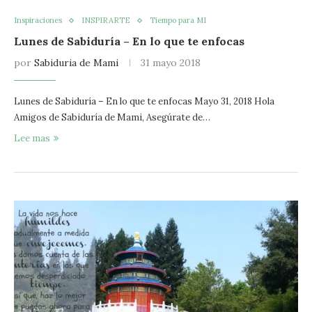
Inspiraciones
INSPIRARTE
Tiempo para MI
Lunes de Sabiduría – En lo que te enfocas
por
Sabiduria de Mami
31 mayo 2018
Lunes de Sabiduría – En lo que te enfocas Mayo 31, 2018 Hola
Amigos de Sabiduría de Mami, Asegúrate de…
Lee mas