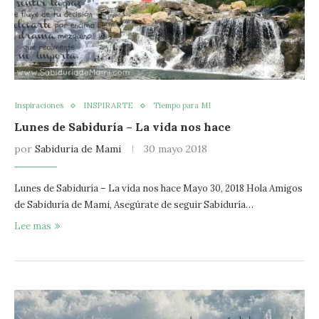
Inspiraciones
INSPIRARTE
Tiempo para MI
Lunes de Sabiduría – La vida nos hace
por
Sabiduria de Mami
30 mayo 2018
Lunes de Sabiduría – La vida nos hace Mayo 30, 2018 Hola Amigos
de Sabiduría de Mami, Asegúrate de seguir Sabiduría…
Lee mas