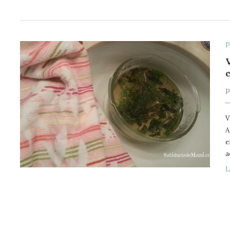
P
V
A
e
a
L