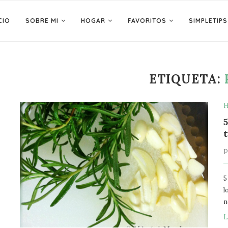
CIO
SOBRE MI
HOGAR
FAVORITOS
SIMPLETIPS
ETIQUETA:
H
5
l
n
L