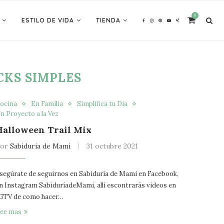
0
ESTILO DE VIDA
TIENDA
CKS SIMPLES
ocina
En Familia
Simplifica tu Día
n Proyecto a la Vez
Halloween Trail Mix
por
Sabiduria de Mami
31 octubre 2021
segúrate de seguirnos en Sabiduría de Mami en Facebook,
n Instagram SabiduríadeMami, allí escontrarás videos en
GTV de como hacer…
ee mas