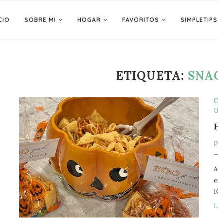
CIO
SOBRE MI
HOGAR
FAVORITOS
SIMPLETIPS
ETIQUETA:
SNA
C
U
A
e
I
L