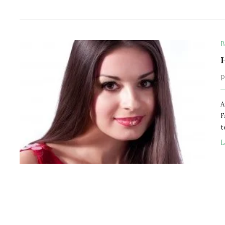
B
A
F
t
L