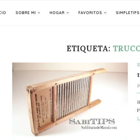
CIO
SOBRE MI
HOGAR
FAVORITOS
SIMPLETIPS
ETIQUETA:
TRUCO
S
H
p
L