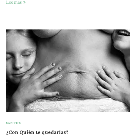
Lee mas
SABITIPS
¿Con Quién te quedarías?