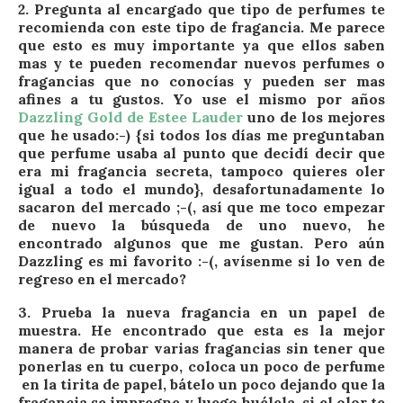
2.
Pregunta al encargado que tipo de perfumes te
recomienda
con este tipo de fragancia. Me parece
que esto es muy importante ya que ellos saben
mas y te pueden recomendar nuevos perfumes o
fragancias que no conocías y pueden ser mas
afines a tu gustos. Yo use el mismo por años
Dazzling Gold de Estee Lauder
uno de los mejores
que he usado:-) {si todos los días me preguntaban
que perfume usaba al punto que decidí decir que
era mi fragancia secreta, tampoco quieres oler
igual a todo el mundo}, desafortunadamente lo
sacaron del mercado ;-(, así que me toco empezar
de nuevo la búsqueda de uno nuevo, he
encontrado algunos que me gustan. Pero aún
Dazzling es mi favorito :-(, avísenme si lo ven de
regreso en el mercado?
3.
Prueba la nueva fragancia en un papel de
muestra.
He encontrado que esta es la mejor
manera de probar varias fragancias sin tener que
ponerlas en tu cuerpo, coloca un poco de perfume
en la tirita de papel, bátelo un poco dejando que la
fragancia se impregne y luego huélela, si el olor te