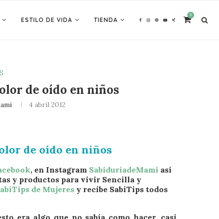
0
ESTILO DE VIDA
TIENDA
S
olor de oído en niños
Mami
4 abril 2012
olor de oído en niños
Facebook
, en Instagram
SabiduríadeMami
así
tas y productos para vivir Sencilla y
abiTips de Mujeres
y recibe SabiTips todos
esto era algo que no sabía como hacer, casi