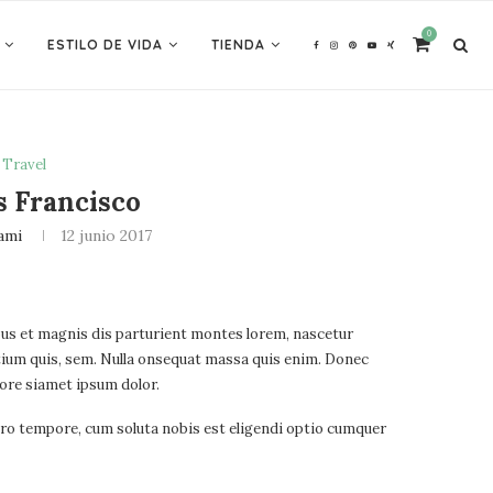
0
ESTILO DE VIDA
TIENDA
Travel
s Francisco
ami
12 junio 2017
us et magnis dis parturient montes lorem, nascetur
retium quis, sem. Nulla onsequat massa quis enim. Donec
lore siamet ipsum dolor.
ero tempore, cum soluta nobis est eligendi optio cumquer