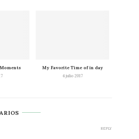
in Moments
My Favorite Time of in day
My B
17
4 julio 2017
ARIOS
REPLY