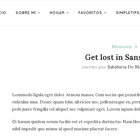
CIO
SOBRE MI
HOGAR
FAVORITOS
SIMPLETIPS
Memories
Get lost in San
escrito por
Sabiduria De M
Lommodo ligula eget dolor. Aenean massa. Cum sociis que penatib
ridiculus mus. Donec quam felis, ultricies nec, pellentesque eu, p
pede justo fringilla vel aliquet nec vulputate eget. Lorem ispum do
Et harum quidem rerum facilis est et expedita distinctio. Nam lib
nihil impedit quo minus id quod maxime placeat facere.