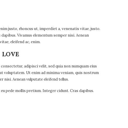
 enim justo, rhoncus ut, imperdiet a, venenatis vitae, justo.
ras dapibus. Vivamus elementum semper nisi. Aenean
vitae, eleifend ac, enim.
 LOVE
consectetur, adipisci velit, sed quia non numquam eius
at voluptatem. Ut enim ad minima veniam, quis nostrum
nisi. Aenean vulputate eleifend tellus.
s eu pede mollis pretium. Integer cidunt. Cras dapibus.