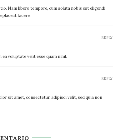
ctio. Nam libero tempore, cum soluta nobis est eligendi
 placeat facere.
REPLY
 ea voluptate velit esse quam nihil.
REPLY
r sit amet, consectetur, adipisci velit, sed quia non
MENTARIO