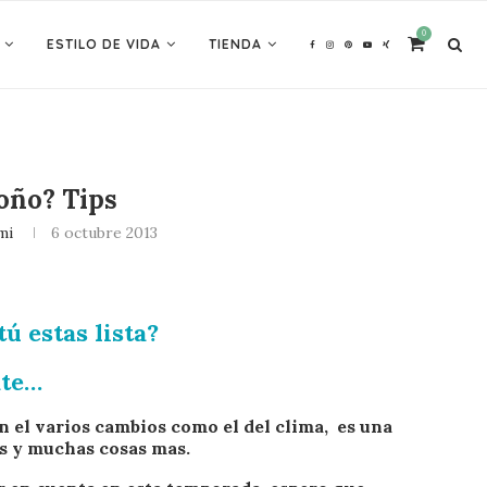
0
ESTILO DE VIDA
TIENDA
oño? Tips
mi
6 octubre 2013
ú estas lista?
ate…
n el varios cambios como el del clima, es una
as y muchas cosas mas.