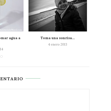
omar agua a
Toma una sonrisa…
Limpiado
{H
4 enero 2013
014
MENTARIO