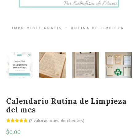
Calendario Rutina de Limpieza
del mes
(
2
valoraciones de clientes)
Valorado
2
con
5.00
$
0.00
de 5 en