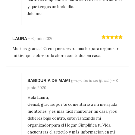
y que tengas un lindo día.
Johanna
LAURA
–
6 junio 2020
Valorado
con
5
de 5
Muchas gracias! Creo q me servira mucho para organizar
mi tiempo, sobre todo ahora con todos en casa.
SABIDURIA DE MAMI
(propietario verificado)
–
8
junio 2020
Hola Laura,
Genial, gracias por tu comentario a mi me ayuda
montones, y es mas fácil mantener mi casa y los
deberes bajo contro, estoy lanzando mi
organizador para el Hogar, Simplifica tu Vida,
encuentras el artículo y más información en mi