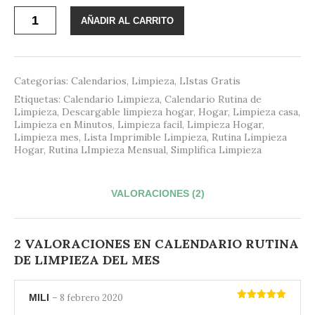
base a
valoraciones
Calendario
de
AÑADIR AL CARRITO
Rutina
clientes
de
Limpieza
del
mes
Categorías:
Calendarios
,
Limpieza
,
LIstas Gratis
cantidad
Etiquetas:
Calendario Limpieza
,
Calendario Rutina de
Limpieza
,
Descargable limpieza hogar
,
Hogar
,
Limpieza casa
,
Limpieza en Minutos
,
Limpieza facil
,
Limpieza Hogar
,
Limpieza mes
,
Lista Imprimible Limpieza
,
Rutina Limpieza
Hogar
,
Rutina LImpieza Mensual
,
Simplifica Limpieza
VALORACIONES (2)
2 VALORACIONES EN
CALENDARIO RUTINA
DE LIMPIEZA DEL MES
MILI
–
8 febrero 2020
Valorado