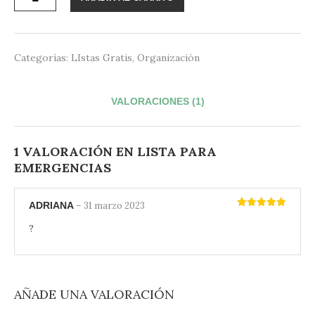
para
cliente
Emergencias
cantidad
Categorías:
LIstas Gratis
,
Organización
VALORACIONES (1)
1 VALORACIÓN EN
LISTA PARA
EMERGENCIAS
ADRIANA
–
31 marzo 2023
Valorado
con
5
de 5
?
AÑADE UNA VALORACIÓN