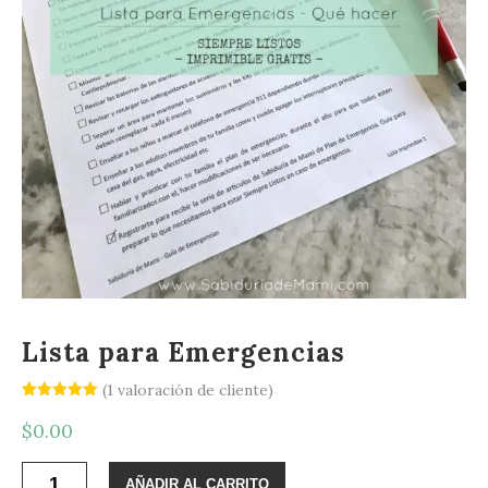
Lista para Emergencias
(
1
valoración de cliente)
Valorado
1
con
5.00
$
0.00
de 5 en
base a
valoración
Lista
de un
AÑADIR AL CARRITO