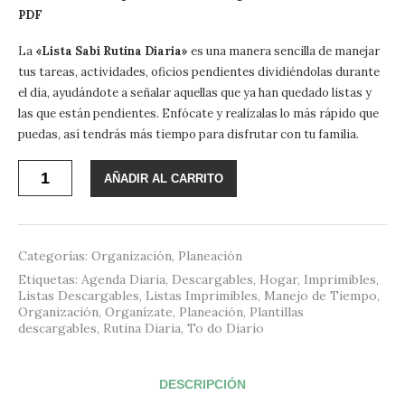
PDF
La
«Lista Sabi Rutina Diaria»
es una manera sencilla de manejar
tus tareas, actividades, oficios pendientes dividiéndolas durante
el día, ayudándote a señalar aquellas que ya han quedado listas y
las que están pendientes. Enfócate y realízalas lo más rápido que
puedas, así tendrás más tiempo para disfrutar con tu familia.
Sabi
AÑADIR AL CARRITO
Rutina
Diaria
Imprimible
cantidad
Categorías:
Organización
,
Planeación
Etiquetas:
Agenda Diaria
,
Descargables
,
Hogar
,
Imprimibles
,
Listas Descargables
,
Listas Imprimibles
,
Manejo de Tiempo
,
Organización
,
Organízate
,
Planeación
,
Plantillas
descargables
,
Rutina Diaria
,
To do Diario
DESCRIPCIÓN