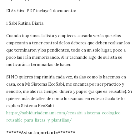
El Archivo PDF incluye 1 documento:
1 Sabi Rutina Diaria
Cuando imprimas la lista y empieces a usarla verás que ellos
empezarán a tener control de los deberes que deben realizar, los
que terminaron y los pendientes, todo en un sólo lugar, poco a
poco las irán memorizando. Al ir tachando algo de su lista se
motivarán a terminarlas de hacer.
Si NO quieres imprimirla cada vez, úsalas como lo hacemos en
casa, con Mi Sistema EcoSabi, me encanta por ser práctico y
sencillo, me ahorra tiempo, dinero y papel. {ya que es reusable}. Si
quieres más detalles de como lo usamos, en este artículo te lo
explico Sistema EcoSabi
https://sabiduriademami.com/ecosabi-sistema-ecologico-
reusable-para-listas-y-plantillas/
******Aviso Importante*******