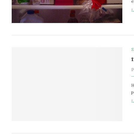
e
L
S
H
p
L