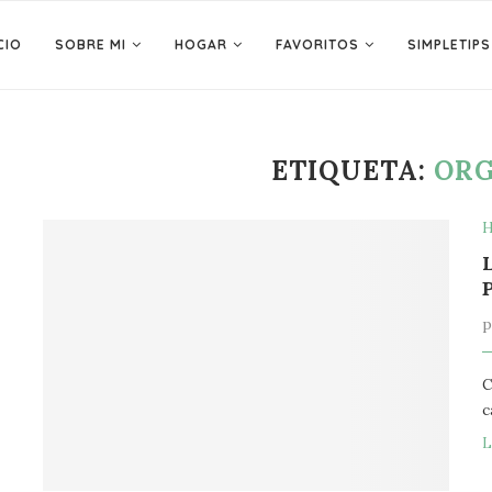
CIO
SOBRE MI
HOGAR
FAVORITOS
SIMPLETIPS
ETIQUETA:
ORG
H
C
c
L