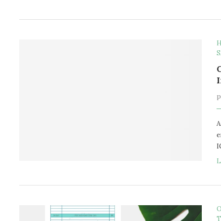
H
S
A
e
I
L
O
T