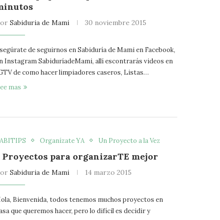
minutos
por
Sabiduria de Mami
30 noviembre 2015
segúrate de seguirnos en Sabiduría de Mami en Facebook,
n Instagram SabiduríadeMami, allí escontrarás videos en
GTV de como hacer limpiadores caseros, Listas…
ee mas
ABITIPS
Organízate YA
Un Proyecto a la Vez
5 Proyectos para organizarTE mejor
por
Sabiduria de Mami
14 marzo 2015
ola, Bienvenida, todos tenemos muchos proyectos en
asa que queremos hacer, pero lo difícil es decidir y