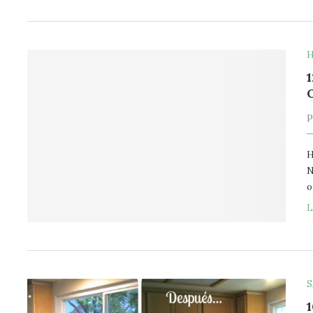
H
H
N
o
L
S