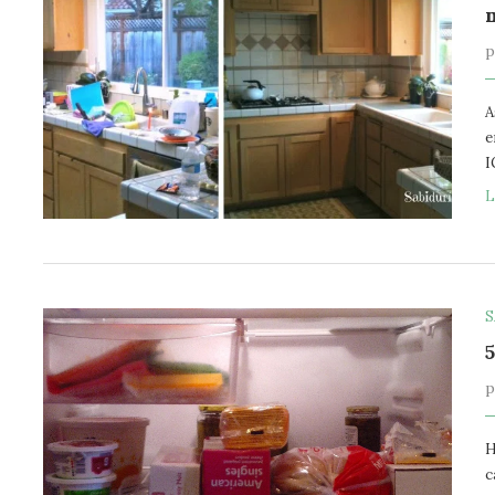
A
e
I
L
S
H
c