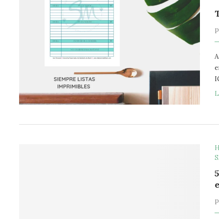
A
e
I
L
H
S
e