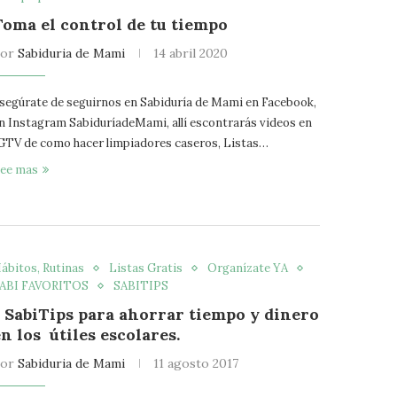
Toma el control de tu tiempo
por
Sabiduria de Mami
14 abril 2020
segúrate de seguirnos en Sabiduría de Mami en Facebook,
n Instagram SabiduríadeMami, allí escontrarás videos en
GTV de como hacer limpiadores caseros, Listas…
ee mas
ábitos, Rutinas
Listas Gratis
Organízate YA
ABI FAVORITOS
SABITIPS
5 SabiTips para ahorrar tiempo y dinero
n los útiles escolares.
por
Sabiduria de Mami
11 agosto 2017