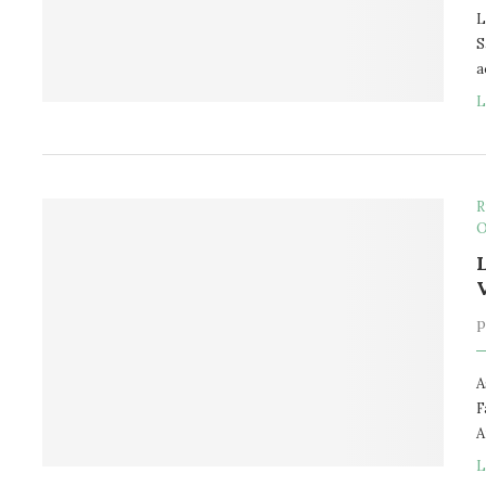
L
S
a
L
R
O
A
F
A
L