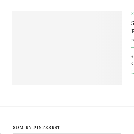
S
«
c
L
SDM EN PINTEREST