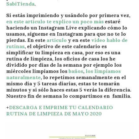
SabiTienda
.
Si estás imprimiendo y usándolo por primera vez,
en este artículo te explico un poco más
estaré
haciendo un Instagram Live explicando cómo lo
usamos, sigueme en Instagram para que no te lo
pierdas. En este
artículo
y en este
video
h
a
b
l
o
d
e
r
u
t
i
n
a
s
, el objetivo de este calendario es
simplificar tu limpieza en casa, por eso es una
rutina de limpieza, los oficios de casa los he
dividido por días de la semana por ejemplo los
miércoles limpiamos los
baños
,
los limpiamos
naturalmente
, lo repetimos semanalmente en el
mismo día y 5 tareas diarias, estas te tomarán
minutos y si sólo haces estas 5 verás la diferencia.
Nuestro fin de semana lo compartimos en familia.
+
DESCARGA E IMPRIME TU CALENDARIO
RUTINA DE LIMPIEZA DE MAYO 2020