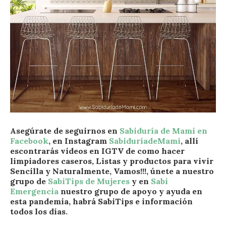
Asegúrate de seguirnos en
Sabiduría de Mami en
Facebook
, en Instagram
SabiduríadeMami
, allí
escontrarás videos en IGTV de como hacer
limpiadores caseros, Listas y productos para vivir
Sencilla y Naturalmente, Vamos!!!, únete a nuestro
grupo de
SabiTips de Mujeres
y en
Sabi
Emergencia
nuestro grupo de apoyo y ayuda en
esta pandemia, habrá SabiTips e información
todos los días.