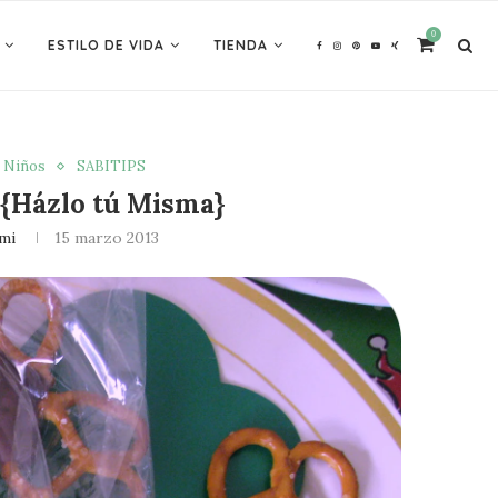
0
ESTILO DE VIDA
TIENDA
s Niños
SABITIPS
 {Házlo tú Misma}
mi
15 marzo 2013