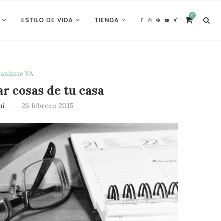
0
ESTILO DE VIDA
TIENDA
anízate YA
r cosas de tu casa
mi
26 febrero 2015