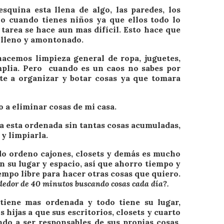
squina esta llena de algo, las paredes, los
llo cuando tienes niños ya que ellos todo lo
tarea se hace aun mas difícil. Esto hace que
a lleno y amontonado.
hacemos limpieza general de ropa, juguetes,
amplia. Pero cuando es un caos no sabes por
rte a organizar y botar cosas ya que tomara
o a eliminar cosas de mi casa.
a esta ordenada sin tantas cosas acumuladas,
y limpiarla.
o ordeno cajones, closets y demás es mucho
n su lugar y espacio, así que ahorro tiempo y
iempo libre para hacer otras cosas que quiero.
dedor de 40 minutos buscando cosas cada día?.
ntiene mas ordenada y todo tiene su lugar,
 hijas a que sus escritorios, closets y cuarto
do a ser responsables de sus propias cosas.