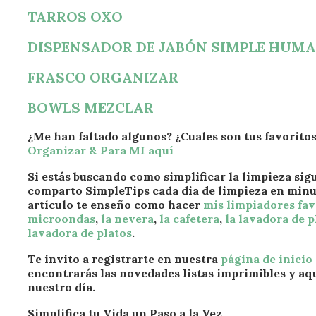
TARROS OXO
DISPENSADOR DE JABÓN SIMPLE HUM
FRASCO ORGANIZAR
BOWLS MEZCLAR
¿Me han faltado algunos? ¿Cuales son tus favorit
Organizar & Para MI aquí
Si estás buscando como simplificar la limpieza si
comparto SimpleTips cada dia de limpieza en minu
artículo te enseño como hacer
mis limpiadores fav
microondas
,
la nevera
,
la cafetera
,
la lavadora de p
lavadora de platos
.
Te invito a registrarte en nuestra
página de inicio
encontrarás las novedades listas imprimibles y aqu
nuestro día.
Simplifica tu Vida un Paso a la Vez