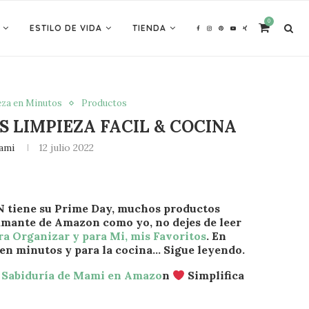
0
ESTILO DE VIDA
TIENDA
za en Minutos
Productos
 LIMPIEZA FACIL & COCINA
ami
12 julio 2022
 tiene su Prime Day, muchos productos
 amante de Amazon como yo, no dejes de leer
ra Organizar y para Mi, mis Favoritos
. En
 en minutos y para la cocina… Sigue leyendo.
a
Sabiduría de Mami en Amazo
n
Simplifica