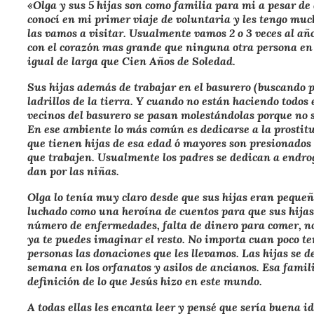
«Olga y sus 5 hijas son como familia para mi a pesar de
conocí en mi primer viaje de voluntaria y les tengo muc
las vamos a visitar. Usualmente vamos 2 o 3 veces al añ
con el corazón mas grande que ninguna otra persona en 
igual de larga que Cien Años de Soledad.
Sus hijas además de trabajar en el basurero (buscando pl
ladrillos de la tierra. Y cuando no están haciendo todos
vecinos del basurero se pasan molestándolas porque no 
En ese ambiente lo más común es dedicarse a la prostitu
que tienen hijas de esa edad ó mayores son presionados 
que trabajen. Usualmente los padres se dedican a endroga
dan por las niñas.
Olga lo tenía muy claro desde que sus hijas eran pequeña
luchado como una heroína de cuentos para que sus hijas 
número de enfermedades, falta de dinero para comer, no
ya te puedes imaginar el resto. No importa cuan poco te
personas las donaciones que les llevamos. Las hijas se de
semana en los orfanatos y asilos de ancianos. Esa famili
definición de lo que Jesús hizo en este mundo.
A todas ellas les encanta leer y pensé que sería buena id