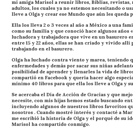
mi amiga Marisol a reunir libros, Biblias, revistas
adultos, los cuales ya no estemos necesitando o u
lleve a Olga y crear ese Mundo que aún les queda p
Ella los lleva 2 o 3 veces al año a México a una fam
como su familia y que conoció hace algunos años «
luchadora y trabajadora que vive en un basurero en
entre 15 y 22 años, ellas se han críado y vivido al
trabajando en el basurero.
Olga ha luchado contra viento y marea, teniendo qu
enfermedades y demás por sacar sus niñas adelante
posibilidad de aprender y llenarles la vida de libro
compartió en Facebook y quería hacer algo especi
mínimo 40 libros para que ella los lleve a Olga y s
Se acercaba el Día de Acción de Gracias y que mejo
necesite, con mis hijas hemos estado buscando ent
incluyendo algunos de nuestros libros favoritos q
nosotros . Cuando mostré interés y contacté a Mar
me escribió la historia de Olga y el porqué de su ide
Marisol ha compartido conmigo.