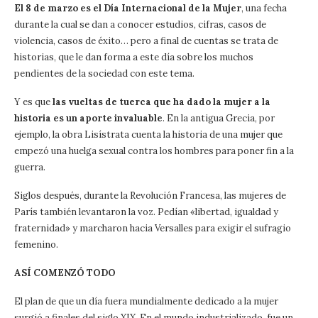
El 8 de marzo es el Día Internacional de la Mujer
, una fecha
durante la cual se dan a conocer estudios, cifras, casos de
violencia, casos de éxito… pero a final de cuentas se trata de
historias, que le dan forma a este día sobre los muchos
pendientes de la sociedad con este tema.
Y es que
las vueltas de tuerca que ha dado la mujer a la
historia es un aporte invaluable
. En la antigua Grecia, por
ejemplo, la obra Lisístrata cuenta la historia de una mujer que
empezó una huelga sexual contra los hombres para poner fin a la
guerra.
Siglos después, durante la Revolución Francesa, las mujeres de
París también levantaron la voz. Pedían «libertad, igualdad y
fraternidad» y marcharon hacia Versalles para exigir el sufragio
femenino.
ASÍ COMENZÓ TODO
El plan de que un día fuera mundialmente dedicado a la mujer
surgió a finales del siglo XIX. En el mundo industrializado, fue un