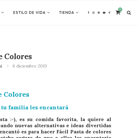
0
ESTILO DE VIDA
TIENDA
e Colores
i
6 diciembre 2013
e Colores
 tu familia les encantará
 :-), es su comida favorita, la quiere al
ando nuevas alternativas e ideas divertidas
encantó es para hacer Fácil P
asta de colores
estaba segura de que a ellas les encantaría