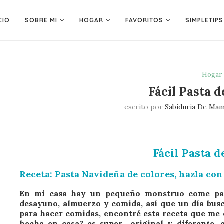
CIO
SOBRE MI
HOGAR
FAVORITOS
SIMPLETIPS
Hogar
Fácil Pasta d
escrito por
Sabiduria De Mam
Fácil Pasta d
Receta: Pasta Navideña de colores, hazla con
En mi casa hay un pequeño monstruo come pasta
desayuno, almuerzo y comida, así que un día busc
para hacer comidas, encontré esta receta que me 
hecha en casa
? es super original y diferente, 