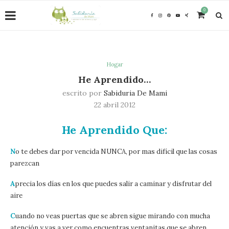
0
Hogar
He Aprendido…
escrito por
Sabiduria De Mami
22 abril 2012
He Aprendido Que:
N
o te debes dar por vencida NUNCA, por mas difícil que las cosas
parezcan
A
precia los días en los que puedes salir a caminar y disfrutar del
aire
C
uando no veas puertas que se abren sigue mirando con mucha
atención y vas a ver como encuentras ventanitas que se abren