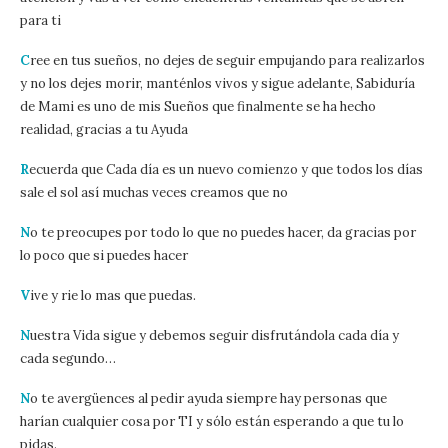
para ti
C
ree en tus sueños, no dejes de seguir empujando para realizarlos
y no los dejes morir, manténlos vivos y sigue adelante, Sabiduría
de Mami es uno de mis Sueños que finalmente se ha hecho
realidad, gracias a tu Ayuda
R
ecuerda que Cada día es un nuevo comienzo y que todos los días
sale el sol así muchas veces creamos que no
N
o te preocupes por todo lo que no puedes hacer, da gracias por
lo poco que si puedes hacer
V
ive y rie lo mas que puedas.
N
uestra Vida sigue y debemos seguir disfrutándola cada día y
cada segundo…
N
o te avergüences al pedir ayuda siempre hay personas que
harían cualquier cosa por TI y sólo están esperando a que tu lo
pidas.