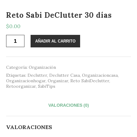
Reto Sabi DeClutter 30 días
$
0.00
Reto
AÑADIR AL CARRITO
Sabi
DeClutter
30
días
cantidad
Categoría:
Organización
Etiquetas:
Declutter
,
Declutter Casa
,
Organizacioncasa
,
Organizacionhogar
,
Organizar
,
Reto SabiDeclutter
,
Retoorganizar
,
SabiTips
VALORACIONES (0)
VALORACIONES