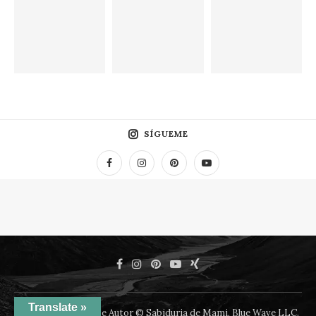
SÍGUEME
Translate »
@2018 -Derechos De Autor © Sabiduria de Mami, Blue Wave LLC.